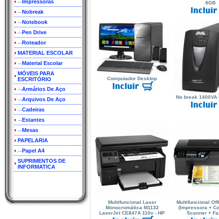
Impressoras
---
8GB
Nobreak
---
Notebook
---
Pen Drive
---
Roteador
---
MATERIAL ESCOLAR
Material Escolar
---
MÓVEIS PARA
Computador Desktop
ESCRITÓRIO
Armários De Aço
---
No break 1400VA 
Arquivos De Aço
---
Cadeiras
---
Estantes
---
Mesas
---
PAPELARIA
Papel A4
---
SUPRIMENTOS DE
INFORMATICA
Multifuncional Laser
Multifuncional Off
Monocromática M1132
(Impressora + C
LaserJet CE847A 110v - HP
Scanner + Fax