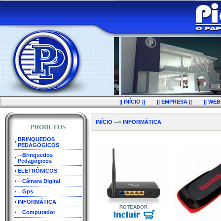
|| INÍCIO ||
|| EMPRESA ||
|| WEB
INÍCIO
INFORMÁTICA
--->
PRODUTOS
BRINQUEDOS
PEDAGÓGICOS
Brinquedos
---
Pedagógicos
ELETRÔNICOS
Câmera Digital
---
Gps
---
INFORMÁTICA
ROTEADOR
Computador
---