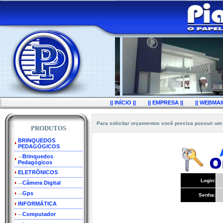
|| INÍCIO ||
|| EMPRESA ||
|| WEBMAIL
Para solicitar orçamentos você precisa possuir um
PRODUTOS
BRINQUEDOS
PEDAGÓGICOS
Brinquedos
---
Pedagógicos
ELETRÔNICOS
Login:
Câmera Digital
---
Gps
---
Senha:
INFORMÁTICA
Computador
---