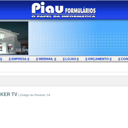
||
|| EMPRESA ||
|| WEBMAIL ||
|| LOJAS ||
|| ORÇAMENTO ||
|| CON
KER TV
| Código do Produto: 16