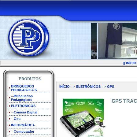
|| INÍCIO 
PRODUTOS
BRINQUEDOS
INÍCIO
ELETRÔNICOS
GPS
--->
--->
PEDAGÓGICOS
Brinquedos
---
Pedagógicos
GPS TRAC
ELETRÔNICOS
Câmera Digital
---
Gps
---
INFORMÁTICA
Computador
---